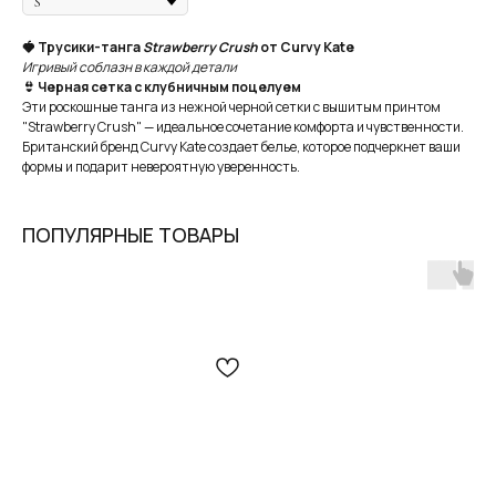
🍓 Трусики-танга
Strawberry Crush
от Curvy Kate
Игривый соблазн в каждой детали
👙 Черная сетка с клубничным поцелуем
Эти роскошные танга из нежной черной сетки с вышитым принтом
"Strawberry Crush" — идеальное сочетание комфорта и чувственности.
Британский бренд Curvy Kate создает белье, которое подчеркнет ваши
формы и подарит невероятную уверенность.
В наших студиях действует
бесплатная
услуга — консультация брафиттера.
ПОПУЛЯРНЫЕ ТОВАРЫ
ЗАПИСАТЬСЯ НА КОНСУЛЬТАЦИЮ
MY BIUSTY
КАТАЛОГ
+ 7 (927) 490-00-66
ПОКУПАТЕЛЯМ
ip.sayfullina@yandex.ru
СТАТЬИ