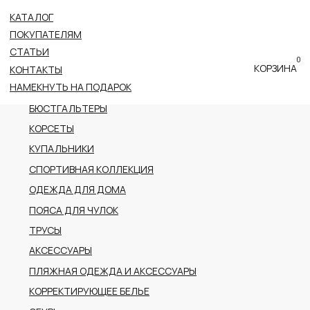
КАТАЛОГ
ВСЕ КАТЕГОРИИ
ПОКУПАТЕЛЯМ
НОВОЕ ПОСТУПЛЕНИЕ
СТАТЬИ
0
ПРЕМИАЛЬНАЯ КОЛЛЕКЦИЯ
КОРЗИНА
КОНТАКТЫ
НАМЕКНУТЬ НА ПОДАРОК
БОДИ
БЮСТГАЛЬТЕРЫ
КОРСЕТЫ
КУПАЛЬНИКИ
СПОРТИВНАЯ КОЛЛЕКЦИЯ
ОДЕЖДА ДЛЯ ДОМА
ПОЯСА ДЛЯ ЧУЛОК
ТРУСЫ
АКСЕССУАРЫ
ПЛЯЖНАЯ ОДЕЖДА И АКСЕССУАРЫ
КОРРЕКТИРУЮЩЕЕ БЕЛЬЕ
ОБУВЬ
РАСПРОДАЖА
ПОДАРОЧНЫЙ СЕРТИФИКАТ
АДРЕС
г.Казань пр-т Ибрагимова, 56
ТРК Тандем (2 этаж)