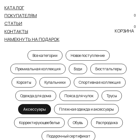
КАТАЛОГ
ПОКУПАТЕЛЯМ
0
СТАТЬИ
0
КОРЗИНА
КОНТАКТЫ
КАТАЛОГ
НАМЕКНУТЬ НА ПОДАРОК
Все категории
Новое поступление
Премиальная коллекция
Боди
Бюстгальтеры
Корсеты
Купальники
Спортивная коллекция
Одежда для дома
Пояса для чулок
Трусы
Аксессуары
Пляжная одежда и аксессуары
Корректирующее белье
Обувь
Распродажа
Подарочный сертификат