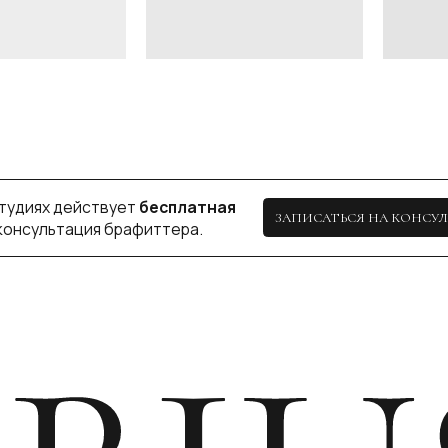
х действует
бесплатная
ЗАПИСАТЬСЯ НА КОНСУЛЬТАЦИЮ
ьтация брафиттера.
BIU
КАЗАНЬ
+ 7 (927) 490-00-66
пр-т Ибрагимова, 56
ip.sayfullina@yandex.ru
ул. Н. Ершова, 62