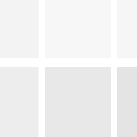
атите сегодня 25% стоимости покупки картой любого банка, остал
— тремя платежами раз в две недели.
Оплата
Через
Через
Через
сегодня
2 недели
4 недели
6 недель
25%
25%
25%
25%
Без комиссий и переплат
Как обычная оплата картой
Понятно