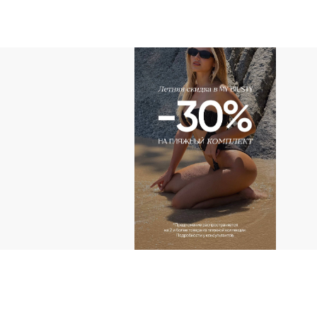
АДРЕС
г.Казань пр-т Ибраг
Тандем (2 этаж)
г.Казань ул. Н. Ершо
КОНТАКТЫ ДЛ
+ 7 (927) 490-00-6
ip.sayfullina@yande