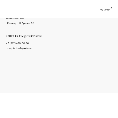
0
КОРЗИНА
имова, 56 ТРК
ва, 62
Я СВЯЗИ
6
x.ru