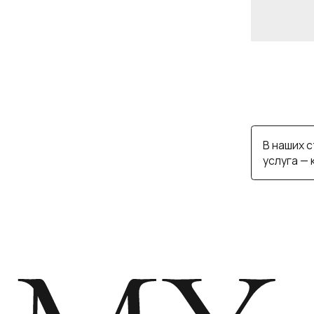
В наших студия
услуга — консул
MY 
ИП САЙФУЛЛИНА А.С.
КАТАЛОГ
СТАТЬИ
ИНН 890503162617
ПОКУПАТЕЛЯМ
КОНТАКТЫ