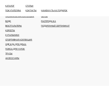
КАТАЛОГ
СТАТЬИ
ВСЕ КАТЕГОРИИ
ПЛЯЖНАЯ ОДЕЖДА И АКСЕССУАРЫ
ПОКУПАТЕЛЯМ
КОНТАКТЫ
НАМЕКНУТЬ НА ПОДАРОК
НОВОЕ ПОСТУПЛЕНИЕ
КОРРЕКТИРУЮЩЕЕ БЕЛЬЕ
ПРЕМИАЛЬНАЯ КОЛЛЕКЦИЯ
ОБУВЬ
БОДИ
РАСПРОДАЖА
БЮСТГАЛЬТЕРЫ
ПОДАРОЧНЫЙ СЕРТИФИКАТ
КОРСЕТЫ
КУПАЛЬНИКИ
СПОРТИВНАЯ КОЛЛЕКЦИЯ
ОДЕЖДА ДЛЯ ДОМА
ПОЯСА ДЛЯ ЧУЛОК
ТРУСЫ
АКСЕССУАРЫ