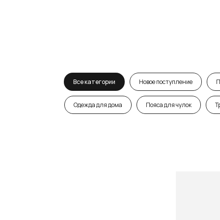
Все категории
Новое поступление
П
Одежда для дома
Пояса для чулок
Т