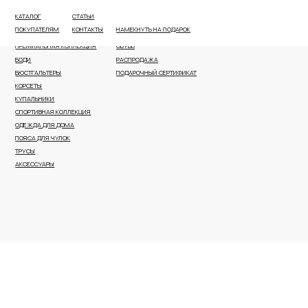
КАТАЛОГ
СТАТЬИ
ВСЕ КАТЕГОРИИ
ПЛЯЖНАЯ ОДЕЖДА И АКСЕССУАРЫ
ПОКУПАТЕЛЯМ
КОНТАКТЫ
НАМЕКНУТЬ НА ПОДАРОК
НОВОЕ ПОСТУПЛЕНИЕ
КОРРЕКТИРУЮЩЕЕ БЕЛЬЕ
ПРЕМИАЛЬНАЯ КОЛЛЕКЦИЯ
ОБУВЬ
БОДИ
РАСПРОДАЖА
БЮСТГАЛЬТЕРЫ
ПОДАРОЧНЫЙ СЕРТИФИКАТ
КОРСЕТЫ
КУПАЛЬНИКИ
СПОРТИВНАЯ КОЛЛЕКЦИЯ
ОДЕЖДА ДЛЯ ДОМА
ПОЯСА ДЛЯ ЧУЛОК
ТРУСЫ
АКСЕССУАРЫ