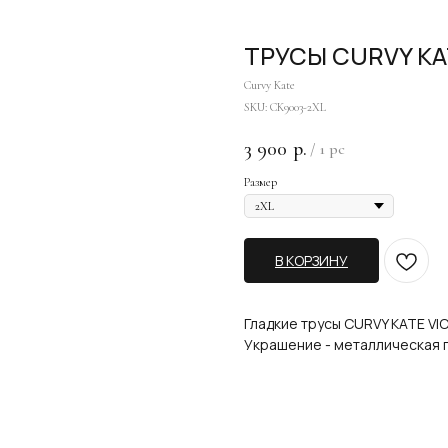
ТРУСЫ CURVY KA
Curvy Kate
SKU:
CK9003-2XL
3 900
р.
/
1 pc
Размер
В КОРЗИНУ
Гладкие трусы CURVY KATE VI
Украшение - металлическая 