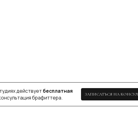
Ы GORSENIA LUISSE
КОМПЛЕКТ С БРЮКА
MONTELLE RYA 1028 (
р.
BIU
17 600
р.
/
1 pc
ПОДРОБНЕЕ
ПОДРОБНЕЕ
ДОБАВИТЬ В КОРЗИНУ
ДОБАВИТЬ В КОР
КАЗАНЬ
+ 7 (927) 490-00-66
пр-т Ибрагимова, 56
ip.sayfullina@yandex.ru
ул. Н. Ершова, 62
СОГЛА
СОГЛАСИЕ НА ОБРАБОТКУ ПЕРСОНАЛЬНЫХ ДАННЫХ