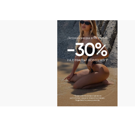
АДРЕС
г.Казань пр-т Ибраг
Тандем (2 этаж)
г.Казань ул. Н. Ершо
КОНТАКТЫ ДЛ
+ 7 (927) 490-00-6
ip.sayfullina@yande