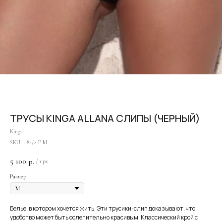
Оплата частями
ТРУСЫ KINGA ALLANA СЛИПЫ (ЧЕРНЫЙ)
Kinga
SKU:
1184/2-P M
5 100
р.
/
1 pc
Оплатите сегодня 25% стоимости покупки картой
любого банка, остальное — тремя платежами раз
Размер
в две недели.
Белье, в котором хочется жить. Эти трусики-слип доказывают, что
Оплата
Через
Через
Через
удобство может быть ослепительно красивым. Классический крой с