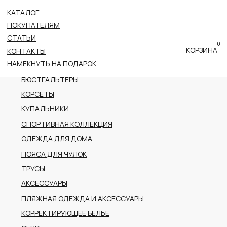
КАТАЛОГ
ВСЕ КАТЕГОРИИ
ПОКУПАТЕЛЯМ
НОВОЕ ПОСТУПЛЕНИЕ
СТАТЬИ
0
ПРЕМИАЛЬНАЯ КОЛЛЕКЦИЯ
КОРЗИНА
КОНТАКТЫ
НАМЕКНУТЬ НА ПОДАРОК
БОДИ
БЮСТГАЛЬТЕРЫ
КОРСЕТЫ
КУПАЛЬНИКИ
СПОРТИВНАЯ КОЛЛЕКЦИЯ
ОДЕЖДА ДЛЯ ДОМА
ПОЯСА ДЛЯ ЧУЛОК
ТРУСЫ
АКСЕССУАРЫ
ПЛЯЖНАЯ ОДЕЖДА И АКСЕССУАРЫ
КОРРЕКТИРУЮЩЕЕ БЕЛЬЕ
ОБУВЬ
РАСПРОДАЖА
ПОДАРОЧНЫЙ СЕРТИФИКАТ
АДРЕС
г.Казань пр-т Ибрагимова, 56
ТРК Тандем (2 этаж)