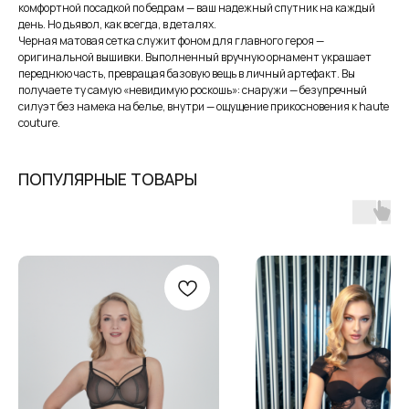
сегодня
2 недели
4 недели
6 недель
комфортной посадкой по бедрам — ваш надежный спутник на каждый
25%
25%
25%
25%
день. Но дьявол, как всегда, в деталях.
Черная матовая сетка служит фоном для главного героя —
оригинальной вышивки. Выполненный вручную орнамент украшает
переднюю часть, превращая базовую вещь в личный артефакт. Вы
Без комиссий и переплат
получаете ту самую «невидимую роскошь»: снаружи — безупречный
силуэт без намека на белье, внутри — ощущение прикосновения к haute
couture.
Как обычная оплата картой
Понятно
В наших студиях действует
бесплатная
ПОПУЛЯРНЫЕ ТОВАРЫ
услуга — консультация брафиттера.
ЗАПИСАТЬСЯ НА КОНСУЛЬТАЦИЮ
MY BIUSTY
КАТАЛОГ
+ 7 (927) 490-00-66
ПОКУПАТЕЛЯМ
ip.sayfullina@yandex.ru