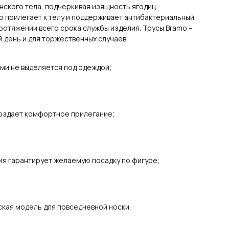
ского тела, подчеркивая изящность ягодиц.
о прилегает к телу и поддерживает антибактериальный
отяжении всего срока службы изделия. Трусы Bramo –
 день и для торжественных случаев.
ями не выделяется под одеждой;
создает комфортное прилегание;
ия гарантирует желаемую посадку по фигуре;
ская модель для повседневной носки.