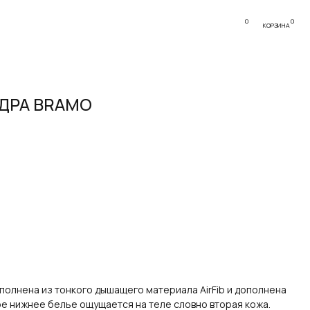
0
0
КОРЗИНА
УДРА BRAMO
олнена из тонкого дышащего материала AirFib и дополнена
е нижнее белье ощущается на теле словно вторая кожа.