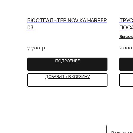
БЮСТГАЛЬТЕР NOVIKA HARPER
ТРУС
03
ПОСА
SKIN
Высок
Revue
7 700
2 000
р.
В наших студия
услуга — консул
ПОДРОБНЕЕ
ДОБАВИТЬ В КОРЗИНУ
MY 