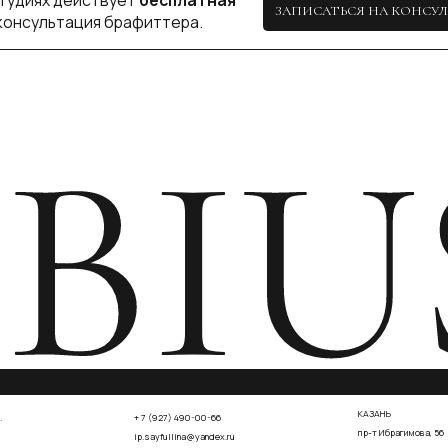
КАЗАНЬ
+ 7 (927) 490-00-66
пр-т Ибрагимова, 56
ip.sayfullina@yandex.ru
ул. Н. Ершова, 62
СОГЛА
СОГЛАСИЕ НА ОБРАБОТКУ ПЕРСОНАЛЬНЫХ ДАННЫХ