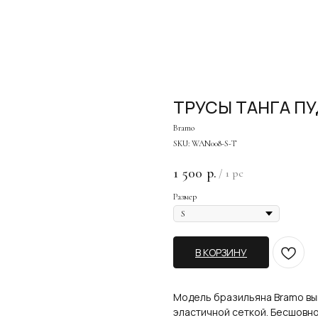
ТРУСЫ ТАНГА П
Bramo
SKU:
WAN008-S-Т
1 500
р.
/
1 pc
Размер
В КОРЗИНУ
Модель бразильяна Bramo вып
эластичной сеткой. Бесшовно