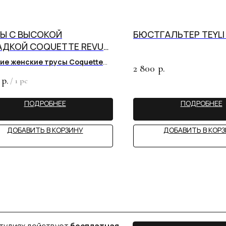
Ы С ВЫСОКОЙ
БЮСТГАЛЬТЕР TEYL
ДКОЙ COQUETTE REVUE
 BLACK
ие женские трусы Coquette
2 800
р.
р.
/
1 pc
х действует
бесплатная
ЗАПИСАТЬСЯ НА КОНСУЛЬТАЦИЮ
ьтация брафиттера.
ПОДРОБНЕЕ
ПОДРОБНЕЕ
ДОБАВИТЬ В КОРЗИНУ
ДОБАВИТЬ В КОР
BIU