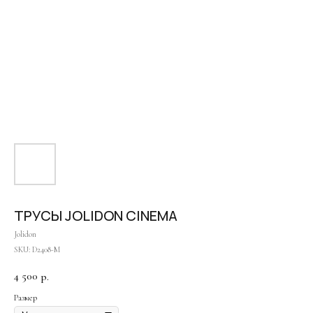
Оплата частями
ТРУСЫ JOLIDON CINEMA
Оплатите сегодня 25% стоимости покупки картой
Jolidon
любого банка, остальное — тремя платежами раз
SKU:
D2408-M
в две недели.
4 500
р.
Размер
Оплата
Через
Через
Через