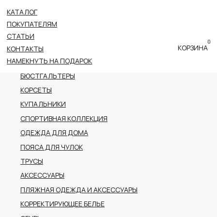
КАТАЛОГ
ВСЕ КАТЕГОРИИ
ПОКУПАТЕЛЯМ
НОВОЕ ПОСТУПЛЕНИЕ
СТАТЬИ
0
ПРЕМИАЛЬНАЯ КОЛЛЕКЦИЯ
КОРЗИНА
КОНТАКТЫ
НАМЕКНУТЬ НА ПОДАРОК
БОДИ
БЮСТГАЛЬТЕРЫ
КОРСЕТЫ
КУПАЛЬНИКИ
СПОРТИВНАЯ КОЛЛЕКЦИЯ
ОДЕЖДА ДЛЯ ДОМА
ПОЯСА ДЛЯ ЧУЛОК
ТРУСЫ
АКСЕССУАРЫ
ПЛЯЖНАЯ ОДЕЖДА И АКСЕССУАРЫ
КОРРЕКТИРУЮЩЕЕ БЕЛЬЕ
ОБУВЬ
РАСПРОДАЖА
ПОДАРОЧНЫЙ СЕРТИФИКАТ
АДРЕС
г.Казань пр-т Ибрагимова, 56
ТРК Тандем (2 этаж)