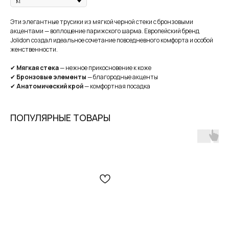
сегодня
2 недели
4 недели
6 недель
25%
25%
25%
25%
Эти элегантные трусики из мягкой черной стеки с бронзовыми
акцентами — воплощение парижского шарма. Европейский бренд
Jolidon создал идеальное сочетание повседневного комфорта и особой
женственности.
Без комиссий и переплат
✔
Мягкая стека
— нежное прикосновение к коже
Как обычная оплата картой
✔
Бронзовые элементы
— благородные акценты
✔
Анатомический крой
— комфортная посадка
Понятно
В наших студиях действует
бесплатная
услуга — консультация брафиттера.
ПОПУЛЯРНЫЕ ТОВАРЫ
ЗАПИСАТЬСЯ НА КОНСУЛЬТАЦИЮ
MY BIUSTY
КАТАЛОГ
+ 7 (927) 490-00-66
ПОКУПАТЕЛЯМ
ip.sayfullina@yandex.ru