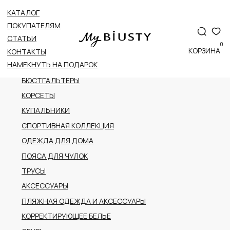
КАТАЛОГ
ВСЕ КАТЕГОРИИ
ПОКУПАТЕЛЯМ
НОВОЕ ПОСТУПЛЕНИЕ
СТАТЬИ
0
ПРЕМИАЛЬНАЯ КОЛЛЕКЦИЯ
КОРЗИНА
КОНТАКТЫ
НАМЕКНУТЬ НА ПОДАРОК
БОДИ
БЮСТГАЛЬТЕРЫ
КОРСЕТЫ
КУПАЛЬНИКИ
СПОРТИВНАЯ КОЛЛЕКЦИЯ
ОДЕЖДА ДЛЯ ДОМА
ПОЯСА ДЛЯ ЧУЛОК
ТРУСЫ
АКСЕССУАРЫ
ПЛЯЖНАЯ ОДЕЖДА И АКСЕССУАРЫ
КОРРЕКТИРУЮЩЕЕ БЕЛЬЕ
ОБУВЬ
РАСПРОДАЖА
ПОДАРОЧНЫЙ СЕРТИФИКАТ
АДРЕС
г.Казань пр-т Ибрагимова, 56
ТРК Тандем (2 этаж)