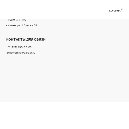
0
КОРЗИНА
имова, 56 ТРК
ва, 62
Я СВЯЗИ
6
x.ru