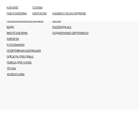
КАТАЛОГ
СТАТЬИ
ВСЕ КАТЕГОРИИ
ПЛЯЖНАЯ ОДЕЖДА И АКСЕССУАРЫ
ПОКУПАТЕЛЯМ
КОНТАКТЫ
НАМЕКНУТЬ НА ПОДАРОК
НОВОЕ ПОСТУПЛЕНИЕ
КОРРЕКТИРУЮЩЕЕ БЕЛЬЕ
ПРЕМИАЛЬНАЯ КОЛЛЕКЦИЯ
ОБУВЬ
БОДИ
РАСПРОДАЖА
БЮСТГАЛЬТЕРЫ
ПОДАРОЧНЫЙ СЕРТИФИКАТ
КОРСЕТЫ
КУПАЛЬНИКИ
СПОРТИВНАЯ КОЛЛЕКЦИЯ
ОДЕЖДА ДЛЯ ДОМА
ПОЯСА ДЛЯ ЧУЛОК
ТРУСЫ
АКСЕССУАРЫ