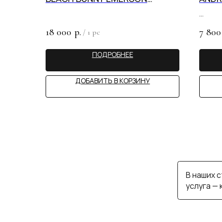
SEYCHELLES
В наших студия
услуга — консул
18 000
7 800
р.
/
1 pc
ПОДРОБНЕЕ
MY 
ДОБАВИТЬ В КОРЗИНУ
ИП САЙФУЛЛИНА А.С.
КАТАЛОГ
СТАТЬИ
ИНН 890503162617
ПОКУПАТЕЛЯМ
КОНТАКТЫ