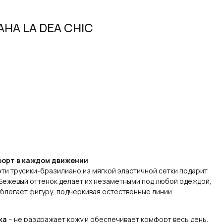
НА LA DEA CHIC
форт в каждом движении
эти трусики-бразилиано из мягкой эластичной сетки подарит
Бежевый оттенок делает их незаметными под любой одеждой,
облегает фигуру, подчеркивая естественные линии.
ка
– не раздражает кожу и обеспечивает комфорт весь день.