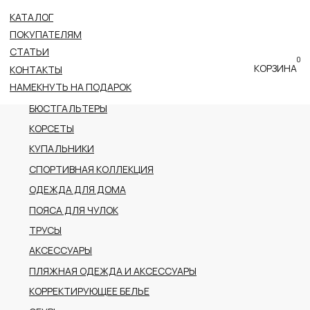
КАТАЛОГ
ВСЕ КАТЕГОРИИ
ПОКУПАТЕЛЯМ
НОВОЕ ПОСТУПЛЕНИЕ
СТАТЬИ
0
ПРЕМИАЛЬНАЯ КОЛЛЕКЦИЯ
КОРЗИНА
КОНТАКТЫ
НАМЕКНУТЬ НА ПОДАРОК
БОДИ
БЮСТГАЛЬТЕРЫ
КОРСЕТЫ
КУПАЛЬНИКИ
СПОРТИВНАЯ КОЛЛЕКЦИЯ
ОДЕЖДА ДЛЯ ДОМА
ПОЯСА ДЛЯ ЧУЛОК
ТРУСЫ
АКСЕССУАРЫ
ПЛЯЖНАЯ ОДЕЖДА И АКСЕССУАРЫ
КОРРЕКТИРУЮЩЕЕ БЕЛЬЕ
ОБУВЬ
РАСПРОДАЖА
ПОДАРОЧНЫЙ СЕРТИФИКАТ
АДРЕС
г.Казань пр-т Ибрагимова, 56
ТРК Тандем (2 этаж)