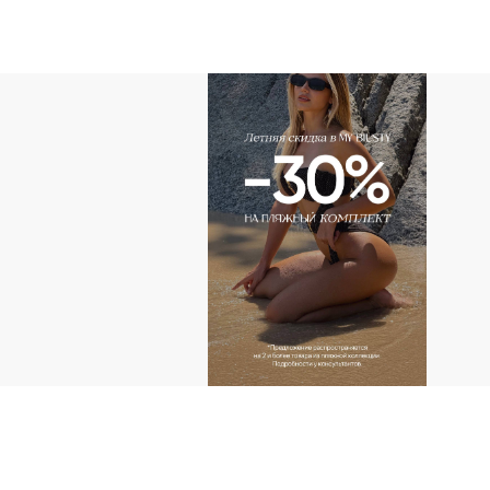
АДРЕС
г.Казань пр-т Ибраг
Тандем (2 этаж)
г.Казань ул. Н. Ершо
КОНТАКТЫ ДЛ
+ 7 (927) 490-00-6
ip.sayfullina@yande