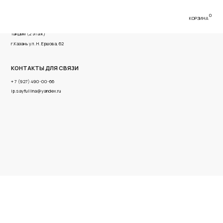
0
КОРЗИНА
имова, 56 ТРК
ва, 62
Я СВЯЗИ
6
x.ru