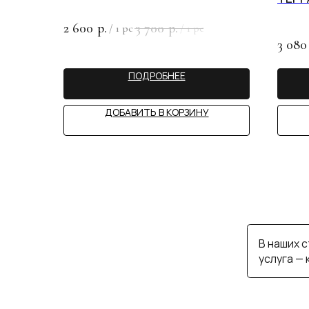
В наших студия
2 600
3 700
р.
р.
/
1 pc
/
1 pc
услуга — консул
3 080
ПОДРОБНЕЕ
MY 
ДОБАВИТЬ В КОРЗИНУ
ИП САЙФУЛЛИНА А.С.
КАТАЛОГ
СТАТЬИ
ИНН 890503162617
ПОКУПАТЕЛЯМ
КОНТАКТЫ