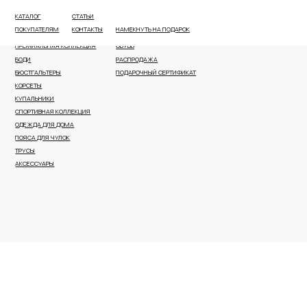
КАТАЛОГ
СТАТЬИ
ВСЕ КАТЕГОРИИ
ПЛЯЖНАЯ ОДЕЖДА И АКСЕССУАРЫ
ПОКУПАТЕЛЯМ
КОНТАКТЫ
НАМЕКНУТЬ НА ПОДАРОК
НОВОЕ ПОСТУПЛЕНИЕ
КОРРЕКТИРУЮЩЕЕ БЕЛЬЕ
ПРЕМИАЛЬНАЯ КОЛЛЕКЦИЯ
ОБУВЬ
БОДИ
РАСПРОДАЖА
БЮСТГАЛЬТЕРЫ
ПОДАРОЧНЫЙ СЕРТИФИКАТ
КОРСЕТЫ
КУПАЛЬНИКИ
СПОРТИВНАЯ КОЛЛЕКЦИЯ
ОДЕЖДА ДЛЯ ДОМА
ПОЯСА ДЛЯ ЧУЛОК
ТРУСЫ
АКСЕССУАРЫ