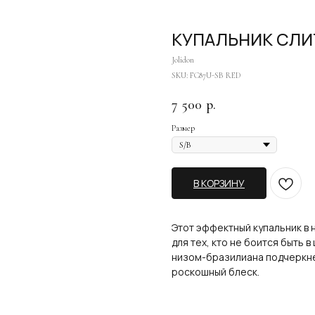
КУПАЛЬНИК СЛИ
Jolidon
SKU:
FC87U-SB RED
7 500
р.
Размер
В КОРЗИНУ
Этот эффектный купальник в 
для тех, кто не боится быть 
низом-бразилиана подчеркнет
роскошный блеск.