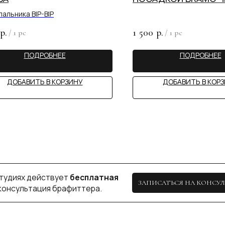
х действует
бесплатная
пальника BIP-BIP
ЗАПИСАТЬСЯ НА КОНСУЛЬТАЦИЮ
ьтация брафиттера.
1 500
р.
р.
/
1 pc
/
1 pc
ПОДРОБНЕЕ
ПОДРОБНЕЕ
BIU
ДОБАВИТЬ В КОРЗИНУ
ДОБАВИТЬ В КОР
КАЗАНЬ
+ 7 (927) 490-00-66
пр-т Ибрагимова, 56
ip.sayfullina@yandex.ru
ул. Н. Ершова, 62