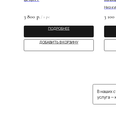
В наших студия
Низ ку
услуга — консул
3 800
3 100
р.
/
1 pc
ПОДРОБНЕЕ
MY 
ДОБАВИТЬ В КОРЗИНУ
ИП САЙФУЛЛИНА А.С.
КАТАЛОГ
СТАТЬИ
ИНН 890503162617
ПОКУПАТЕЛЯМ
КОНТАКТЫ