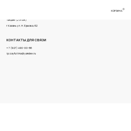
0
КОРЗИНА
имова, 56 ТРК
ва, 62
Я СВЯЗИ
6
x.ru