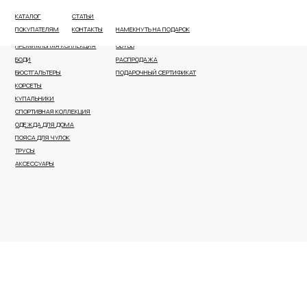
КАТАЛОГ
СТАТЬИ
ВСЕ КАТЕГОРИИ
ПЛЯЖНАЯ ОДЕЖДА И АКСЕССУАРЫ
ПОКУПАТЕЛЯМ
КОНТАКТЫ
НАМЕКНУТЬ НА ПОДАРОК
НОВОЕ ПОСТУПЛЕНИЕ
КОРРЕКТИРУЮЩЕЕ БЕЛЬЕ
ПРЕМИАЛЬНАЯ КОЛЛЕКЦИЯ
ОБУВЬ
БОДИ
РАСПРОДАЖА
БЮСТГАЛЬТЕРЫ
ПОДАРОЧНЫЙ СЕРТИФИКАТ
КОРСЕТЫ
КУПАЛЬНИКИ
СПОРТИВНАЯ КОЛЛЕКЦИЯ
ОДЕЖДА ДЛЯ ДОМА
ПОЯСА ДЛЯ ЧУЛОК
ТРУСЫ
АКСЕССУАРЫ