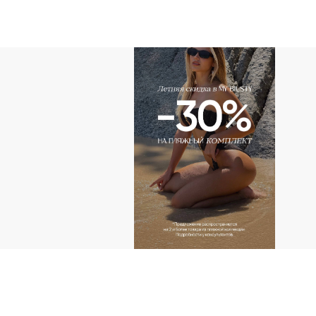
АДРЕС
г.Казань пр-т Ибраг
Тандем (2 этаж)
г.Казань ул. Н. Ершо
КОНТАКТЫ ДЛ
+ 7 (927) 490-00-6
ip.sayfullina@yande