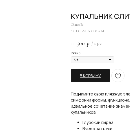
КУПАЛЬНИК СЛИ
Chantelle
SKU:
C12VUA-OIM-S-M
11 500
р.
/
1 pc
Размер
В КОРЗИНУ
Поднимите свою пляжную элег
симфонии формы, функциональ
идеальное сочетание знамен
купальников.
Глубокий вырез
Вырез на груди