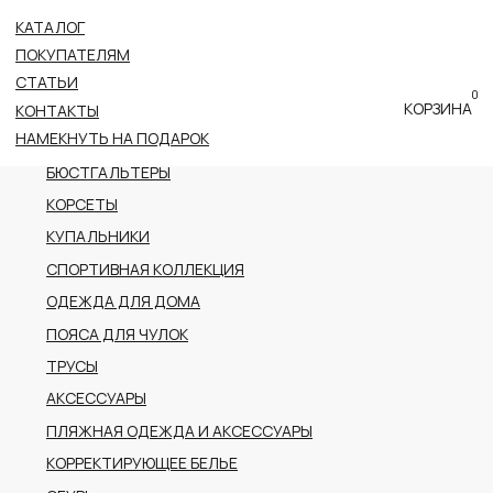
КАТАЛОГ
ВСЕ КАТЕГОРИИ
ПОКУПАТЕЛЯМ
НОВОЕ ПОСТУПЛЕНИЕ
СТАТЬИ
0
ПРЕМИАЛЬНАЯ КОЛЛЕКЦИЯ
КОРЗИНА
КОНТАКТЫ
НАМЕКНУТЬ НА ПОДАРОК
БОДИ
БЮСТГАЛЬТЕРЫ
КОРСЕТЫ
КУПАЛЬНИКИ
СПОРТИВНАЯ КОЛЛЕКЦИЯ
ОДЕЖДА ДЛЯ ДОМА
ПОЯСА ДЛЯ ЧУЛОК
ТРУСЫ
АКСЕССУАРЫ
ПЛЯЖНАЯ ОДЕЖДА И АКСЕССУАРЫ
КОРРЕКТИРУЮЩЕЕ БЕЛЬЕ
ОБУВЬ
РАСПРОДАЖА
ПОДАРОЧНЫЙ СЕРТИФИКАТ
АДРЕС
г.Казань пр-т Ибрагимова, 56
ТРК Тандем (2 этаж)