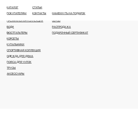
КАТАЛОГ
СТАТЬИ
ВСЕ КАТЕГОРИИ
ПЛЯЖНАЯ ОДЕЖДА И АКСЕССУАРЫ
ПОКУПАТЕЛЯМ
КОНТАКТЫ
НАМЕКНУТЬ НА ПОДАРОК
НОВОЕ ПОСТУПЛЕНИЕ
КОРРЕКТИРУЮЩЕЕ БЕЛЬЕ
ПРЕМИАЛЬНАЯ КОЛЛЕКЦИЯ
ОБУВЬ
БОДИ
РАСПРОДАЖА
БЮСТГАЛЬТЕРЫ
ПОДАРОЧНЫЙ СЕРТИФИКАТ
КОРСЕТЫ
КУПАЛЬНИКИ
СПОРТИВНАЯ КОЛЛЕКЦИЯ
ОДЕЖДА ДЛЯ ДОМА
ПОЯСА ДЛЯ ЧУЛОК
ТРУСЫ
АКСЕССУАРЫ