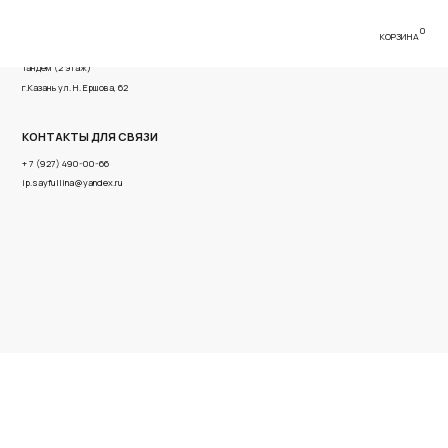
0
КОРЗИНА
имова, 56 ТРК
ва, 62
Я СВЯЗИ
6
x.ru