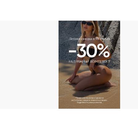
АДРЕС
г.Казань пр-т Ибраг
Тандем (2 этаж)
г.Казань ул. Н. Ершо
КОНТАКТЫ ДЛ
+ 7 (927) 490-00-6
ip.sayfullina@yande