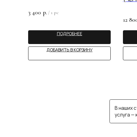
В наших студия
3 400
р.
/
1 pc
услуга — консул
12 80
ПОДРОБНЕЕ
MY 
ДОБАВИТЬ В КОРЗИНУ
ИП САЙФУЛЛИНА А.С.
КАТАЛОГ
СТАТЬИ
ИНН 890503162617
ПОКУПАТЕЛЯМ
КОНТАКТЫ