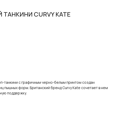
Й ТАНКИНИ CURVY KATE
оп-танкини с графичным черно-белым принтом создан
ц пышных форм. Британский бренд Curvy Kate сочетает в нем
ную поддержку.