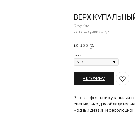
ВЕРХ КУПАЛЬНЫ
Curvy Kate
SKU:
CS038408BKP-80E/F
10 100
р.
Размер
В КОРЗИНУ
Этот эффектный купальный т
специально для обладательни
модный дизайн и революцион