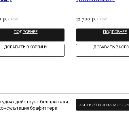
х действует
бесплатная
ЗАПИСАТЬСЯ НА КОНСУЛЬТАЦИЮ
ьтация брафиттера.
0
12 700
р.
р.
/
1 pc
/
1 pc
ПОДРОБНЕЕ
ПОДРОБНЕЕ
BIU
ДОБАВИТЬ В КОРЗИНУ
ДОБАВИТЬ В КОР
КАЗАНЬ
+ 7 (927) 490-00-66
пр-т Ибрагимова, 56
ip.sayfullina@yandex.ru
ул. Н. Ершова, 62