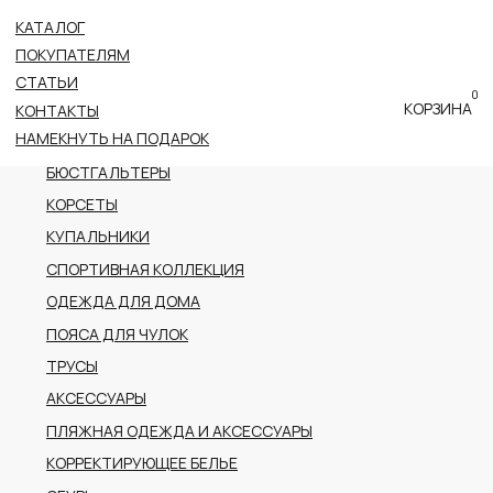
КАТАЛОГ
ВСЕ КАТЕГОРИИ
ПОКУПАТЕЛЯМ
НОВОЕ ПОСТУПЛЕНИЕ
СТАТЬИ
0
ПРЕМИАЛЬНАЯ КОЛЛЕКЦИЯ
КОРЗИНА
КОНТАКТЫ
НАМЕКНУТЬ НА ПОДАРОК
БОДИ
БЮСТГАЛЬТЕРЫ
КОРСЕТЫ
КУПАЛЬНИКИ
СПОРТИВНАЯ КОЛЛЕКЦИЯ
ОДЕЖДА ДЛЯ ДОМА
ПОЯСА ДЛЯ ЧУЛОК
ТРУСЫ
АКСЕССУАРЫ
ПЛЯЖНАЯ ОДЕЖДА И АКСЕССУАРЫ
КОРРЕКТИРУЮЩЕЕ БЕЛЬЕ
ОБУВЬ
РАСПРОДАЖА
ПОДАРОЧНЫЙ СЕРТИФИКАТ
АДРЕС
г.Казань пр-т Ибрагимова, 56
ТРК Тандем (2 этаж)