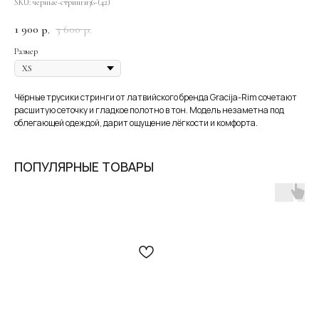
SKU:
черные-стринги36-(42)
1 900
3 600
р.
р.
Размер
Чёрные трусики стринги от латвийского бренда Gracija-Rim сочетают
расшитую сеточку и гладкое полотно в тон. Модель незаметна под
облегающей одеждой, дарит ощущение лёгкости и комфорта.
Оплата частями
ПОПУЛЯРНЫЕ ТОВАРЫ
Оплатите сегодня 25% стоимости покупки картой
любого банка, остальное — тремя платежами раз
в две недели.
Оплата
Через
Через
Через