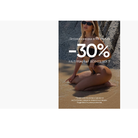
АДРЕС
г.Казань пр-т Ибраг
Тандем (2 этаж)
г.Казань ул. Н. Ершо
КОНТАКТЫ ДЛ
+ 7 (927) 490-00-6
ip.sayfullina@yande