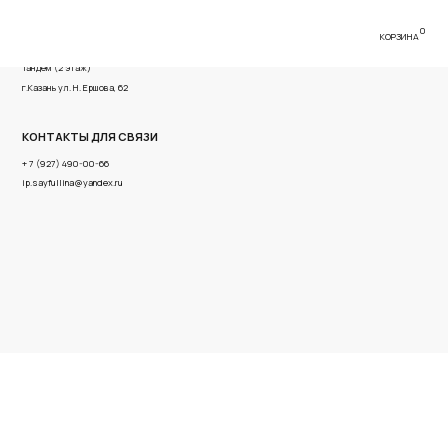
0
КОРЗИНА
имова, 56 ТРК
ва, 62
Я СВЯЗИ
6
x.ru