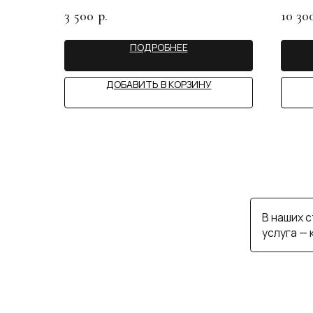
услуга — консул
3 500
10 30
р.
ПОДРОБНЕЕ
MY 
ДОБАВИТЬ В КОРЗИНУ
ИП САЙФУЛЛИНА А.С.
КАТАЛОГ
СТАТЬИ
ИНН 890503162617
ПОКУПАТЕЛЯМ
КОНТАКТЫ