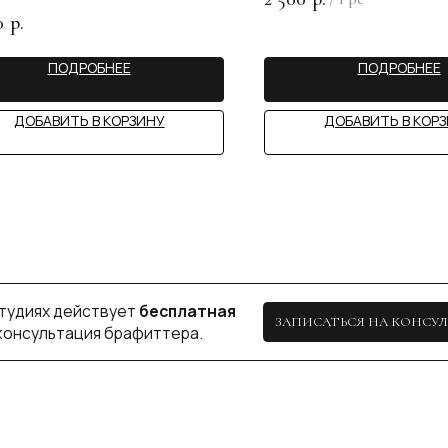
ьтация брафиттера.
0
р.
ПОДРОБНЕЕ
ПОДРОБНЕЕ
BIU
ДОБАВИТЬ В КОРЗИНУ
ДОБАВИТЬ В КОР
КАЗАНЬ
+ 7 (927) 490-00-66
пр-т Ибрагимова, 56
ip.sayfullina@yandex.ru
ул. Н. Ершова, 62