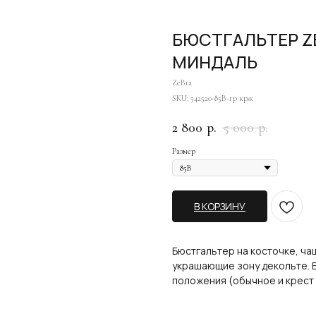
БЮСТГАЛЬТЕР Z
МИНДАЛЬ
ZeBra
SKU:
542520-85В-гр крж
2 800
5 000
р.
р.
Размер
В КОРЗИНУ
Бюстгальтер на косточке, ч
украшающие зону декольте. Б
положения (обычное и крест н