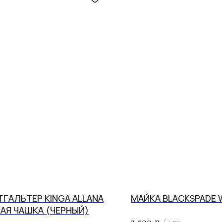
ГАЛЬТЕР KINGA ALLANA
МАЙКА BLACKSPADE 
АЯ ЧАШКА (ЧЕРНЫЙ)
х действует
бесплатная
2 500
р.
/
1 pc
ЗАПИСАТЬСЯ НА КОНСУЛЬТАЦИЮ