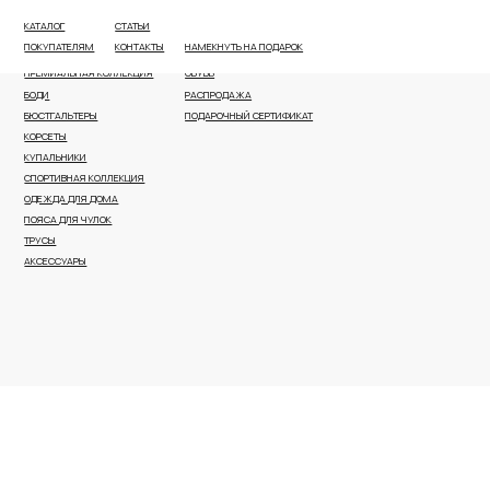
КАТАЛОГ
СТАТЬИ
ВСЕ КАТЕГОРИИ
ПЛЯЖНАЯ ОДЕЖДА И АКСЕССУАРЫ
ПОКУПАТЕЛЯМ
КОНТАКТЫ
НАМЕКНУТЬ НА ПОДАРОК
НОВОЕ ПОСТУПЛЕНИЕ
КОРРЕКТИРУЮЩЕЕ БЕЛЬЕ
ПРЕМИАЛЬНАЯ КОЛЛЕКЦИЯ
ОБУВЬ
БОДИ
РАСПРОДАЖА
БЮСТГАЛЬТЕРЫ
ПОДАРОЧНЫЙ СЕРТИФИКАТ
КОРСЕТЫ
КУПАЛЬНИКИ
СПОРТИВНАЯ КОЛЛЕКЦИЯ
ОДЕЖДА ДЛЯ ДОМА
ПОЯСА ДЛЯ ЧУЛОК
ТРУСЫ
АКСЕССУАРЫ