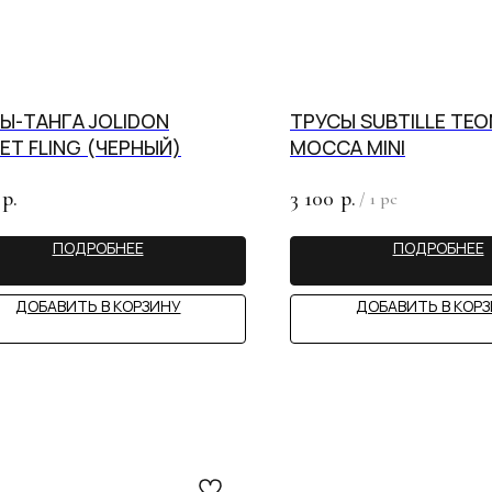
Оплата
Через
Через
Через
сегодня
2 недели
4 недели
6 недель
25%
25%
25%
25%
Ы-ТАНГА JOLIDON
ТРУСЫ SUBTILLE TEO
ET FLING (ЧЕРНЫЙ)
MOCCA MINI
Без комиссий и переплат
Как обычная оплата картой
3 100
р.
р.
/
1 pc
Понятно
ПОДРОБНЕЕ
ПОДРОБНЕЕ
ДОБАВИТЬ В КОРЗИНУ
ДОБАВИТЬ В КОР