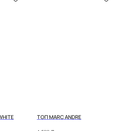
WHITE
ТОП MARC ANDRE
4 500
р.