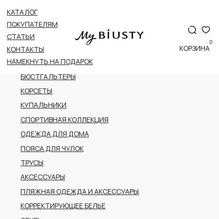
КАТАЛОГ
ВСЕ КАТЕГОРИИ
ПОКУПАТЕЛЯМ
НОВОЕ ПОСТУПЛЕНИЕ
СТАТЬИ
0
ПРЕМИАЛЬНАЯ КОЛЛЕКЦИЯ
КОРЗИНА
КОНТАКТЫ
НАМЕКНУТЬ НА ПОДАРОК
БОДИ
БЮСТГАЛЬТЕРЫ
КОРСЕТЫ
КУПАЛЬНИКИ
СПОРТИВНАЯ КОЛЛЕКЦИЯ
ОДЕЖДА ДЛЯ ДОМА
ПОЯСА ДЛЯ ЧУЛОК
ТРУСЫ
АКСЕССУАРЫ
ПЛЯЖНАЯ ОДЕЖДА И АКСЕССУАРЫ
КОРРЕКТИРУЮЩЕЕ БЕЛЬЕ
ОБУВЬ
РАСПРОДАЖА
ПОДАРОЧНЫЙ СЕРТИФИКАТ
АДРЕС
г.Казань пр-т Ибрагимова, 56
ТРК Тандем (2 этаж)