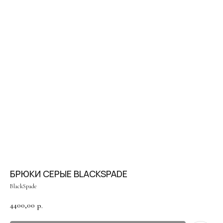
Оплата частями
Оплатите сегодня 25% стоимости покупки картой
любого банка, остальное — тремя платежами раз
в две недели.
В наших студиях действует
бесплатная
услуга — консультация брафиттера.
Оплата
Через
Через
Через
ЗАПИСАТЬСЯ НА КОНСУЛЬТАЦИЮ
сегодня
2 недели
4 недели
6 недель
25%
25%
25%
25%
БРЮКИ СЕРЫЕ BLACKSPADE
BlackSpade
4400,00
р.
MY BIUSTY
Без комиссий и переплат