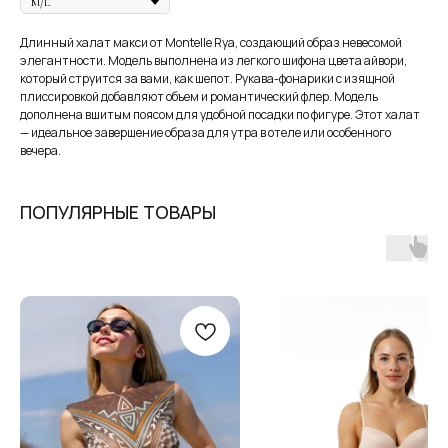
Длинный халат макси от Montelle Rya, создающий образ невесомой
элегантности. Модель выполнена из легкого шифона цвета айвори,
который струится за вами, как шепот. Рукава-фонарики с изящной
плиссировкой добавляют объем и романтический флер. Модель
дополнена вшитым поясом для удобной посадки по фигуре. Этот халат
— идеальное завершение образа для утра в отеле или особенного
вечера.
В наших студиях действует
бесплатная
услуга — консультация брафиттера.
ПОПУЛЯРНЫЕ ТОВАРЫ
ЗАПИСАТЬСЯ НА КОНСУЛЬТАЦИЮ
MY BIUSTY
КАТАЛОГ
+ 7 (927) 490-00-66
ПОКУПАТЕЛЯМ
ip.sayfullina@yandex.ru
СТАТЬИ