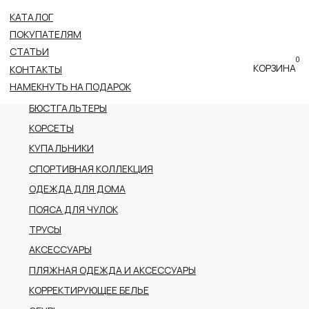
КАТАЛОГ
ВСЕ КАТЕГОРИИ
ПОКУПАТЕЛЯМ
НОВОЕ ПОСТУПЛЕНИЕ
СТАТЬИ
0
ПРЕМИАЛЬНАЯ КОЛЛЕКЦИЯ
КОРЗИНА
КОНТАКТЫ
НАМЕКНУТЬ НА ПОДАРОК
БОДИ
БЮСТГАЛЬТЕРЫ
КОРСЕТЫ
КУПАЛЬНИКИ
СПОРТИВНАЯ КОЛЛЕКЦИЯ
ОДЕЖДА ДЛЯ ДОМА
ПОЯСА ДЛЯ ЧУЛОК
ТРУСЫ
АКСЕССУАРЫ
ПЛЯЖНАЯ ОДЕЖДА И АКСЕССУАРЫ
КОРРЕКТИРУЮЩЕЕ БЕЛЬЕ
ОБУВЬ
РАСПРОДАЖА
ПОДАРОЧНЫЙ СЕРТИФИКАТ
АДРЕС
г.Казань пр-т Ибрагимова, 56
ТРК Тандем (2 этаж)