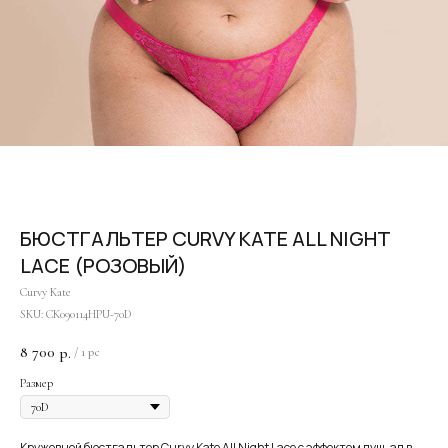
БЮСТГАЛЬТЕР CURVY KATE ALL NIGHT
LACE (РОЗОВЫЙ)
Curvy Kate
SKU:
CK090114HPU-70D
8 700
р.
/
1 pc
Размер
Кружевной бюстгальтер Curvy Kate All Night Lace с эффектом пуш-ап в