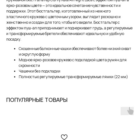
ярко-розовом цвете — это идеальное сочетание чувственности и
поддержки. Этот бюстгальтер, изготовленный из нежного
эластичного кружева с цветочным узором, выглядит роскошно и
женственно и создан для того, чтобы его видели. Бюстгальтер с
эффектом пуш-ап приподнимает и подчеркивает грудь, а регулируемые
и трансформируемые бретели обеспечивают идеальную и удобную
посадку.
Скошенные балконные чашки обеспечивают более низкий охват
и округлую форму
Модное ярко-розовое кружево с подкладкой цвета румян для
скромности
Чашечки без подкладки
Полностью регулируемые трансформируемые лямки (22 мм)
В наших студиях действует
бесплатная
услуга — консультация брафиттера.
ЗАПИСАТЬСЯ НА КОНСУЛЬТАЦИЮ
ПОПУЛЯРНЫЕ ТОВАРЫ
MY BIUSTY