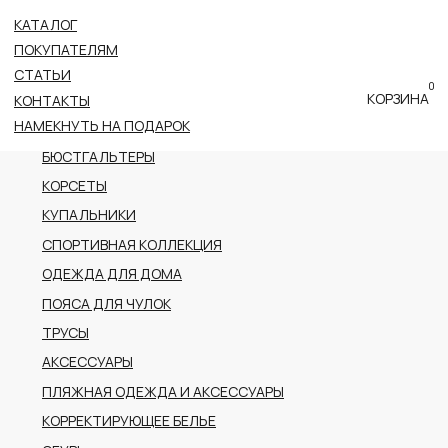
КАТАЛОГ
ВСЕ КАТЕГОРИИ
ПОКУПАТЕЛЯМ
НОВОЕ ПОСТУПЛЕНИЕ
СТАТЬИ
0
ПРЕМИАЛЬНАЯ КОЛЛЕКЦИЯ
КОРЗИНА
КОНТАКТЫ
НАМЕКНУТЬ НА ПОДАРОК
БОДИ
БЮСТГАЛЬТЕРЫ
КОРСЕТЫ
КУПАЛЬНИКИ
СПОРТИВНАЯ КОЛЛЕКЦИЯ
ОДЕЖДА ДЛЯ ДОМА
ПОЯСА ДЛЯ ЧУЛОК
ТРУСЫ
АКСЕССУАРЫ
ПЛЯЖНАЯ ОДЕЖДА И АКСЕССУАРЫ
КОРРЕКТИРУЮЩЕЕ БЕЛЬЕ
ОБУВЬ
РАСПРОДАЖА
ПОДАРОЧНЫЙ СЕРТИФИКАТ
АДРЕС
г.Казань пр-т Ибрагимова, 56
ТРК Тандем (2 этаж)