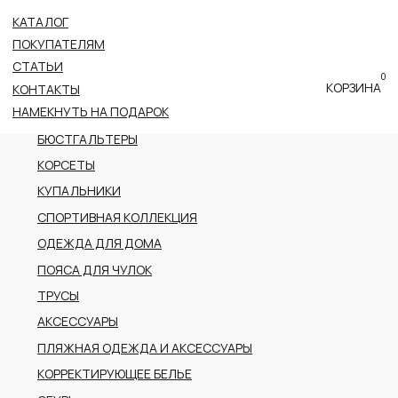
КАТАЛОГ
ВСЕ КАТЕГОРИИ
ПОКУПАТЕЛЯМ
НОВОЕ ПОСТУПЛЕНИЕ
СТАТЬИ
0
ПРЕМИАЛЬНАЯ КОЛЛЕКЦИЯ
КОРЗИНА
КОНТАКТЫ
НАМЕКНУТЬ НА ПОДАРОК
БОДИ
БЮСТГАЛЬТЕРЫ
КОРСЕТЫ
КУПАЛЬНИКИ
СПОРТИВНАЯ КОЛЛЕКЦИЯ
ОДЕЖДА ДЛЯ ДОМА
ПОЯСА ДЛЯ ЧУЛОК
ТРУСЫ
АКСЕССУАРЫ
ПЛЯЖНАЯ ОДЕЖДА И АКСЕССУАРЫ
КОРРЕКТИРУЮЩЕЕ БЕЛЬЕ
ОБУВЬ
РАСПРОДАЖА
ПОДАРОЧНЫЙ СЕРТИФИКАТ
АДРЕС
г.Казань пр-т Ибрагимова, 56
ТРК Тандем (2 этаж)