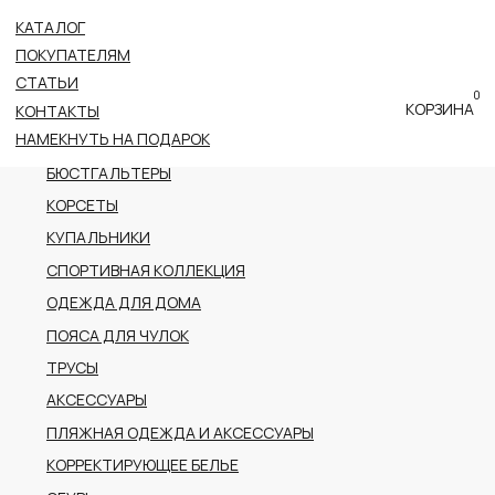
КАТАЛОГ
ВСЕ КАТЕГОРИИ
ПОКУПАТЕЛЯМ
НОВОЕ ПОСТУПЛЕНИЕ
СТАТЬИ
0
ПРЕМИАЛЬНАЯ КОЛЛЕКЦИЯ
КОРЗИНА
КОНТАКТЫ
НАМЕКНУТЬ НА ПОДАРОК
БОДИ
БЮСТГАЛЬТЕРЫ
КОРСЕТЫ
КУПАЛЬНИКИ
СПОРТИВНАЯ КОЛЛЕКЦИЯ
ОДЕЖДА ДЛЯ ДОМА
ПОЯСА ДЛЯ ЧУЛОК
ТРУСЫ
АКСЕССУАРЫ
ПЛЯЖНАЯ ОДЕЖДА И АКСЕССУАРЫ
КОРРЕКТИРУЮЩЕЕ БЕЛЬЕ
ОБУВЬ
РАСПРОДАЖА
ПОДАРОЧНЫЙ СЕРТИФИКАТ
АДРЕС
г.Казань пр-т Ибрагимова, 56
ТРК Тандем (2 этаж)