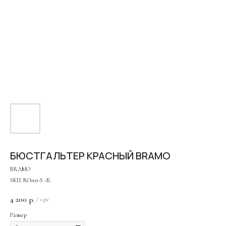
БЮСТГАЛЬТЕР КРАСНЫЙ BRAMO
Оплата частями
BRAMO
SKU:
RO001-S -К
4 200
р.
/
1 pc
Размер
Оплатите сегодня 25% стоимости покупки картой