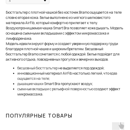
любого банка, остальное — тремя платежами раз
в две недели.
Бюстгальтер с плотной чашкой без косточек Bramo ощущается на теле
словно вторая кожа. Белье выполнено из мягкого шелковистого
материала AirFib, который комфортно прилегает к телу.
Оплата
Через
Через
Через
Воздухопроницаемая чашка Smart Bra позволяет коже дышать. Модель
сегодня
2 недели
4 недели
6 недель
оснащена съемными вкладышами с эффектом микромассажа и
25%
25%
25%
25%
лимфодренажа.
Модель идеализируют форму и создает уверенную поддержку груди
благодаря плотной чашке и широким бретелям. Бесшовный
бюстгальтер Bramo сочетается с любой одеждой. Белье подойдет для
Без комиссий и переплат
активного отдыха, повседневных прогулок и вечерних выходов.
бесшовный бюстгальтер
не выделяется под одеждой;
Как обычная оплата картой
инновационный материал AirFib настолько легкий, что
едва
ощущается на теле;
Понятно
дышащие чашки
Smart Bra пропускают воздух;
съемные вкладыши с рельефной поверхностью
создают эффект
микромассажа.
В наших студиях действует
бесплатная
услуга — консультация брафиттера.
ЗАПИСАТЬСЯ НА КОНСУЛЬТАЦИЮ
ПОПУЛЯРНЫЕ ТОВАРЫ