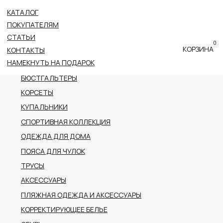
КАТАЛОГ
ВСЕ КАТЕГОРИИ
ПОКУПАТЕЛЯМ
НОВОЕ ПОСТУПЛЕНИЕ
СТАТЬИ
0
ПРЕМИАЛЬНАЯ КОЛЛЕКЦИЯ
КОРЗИНА
КОНТАКТЫ
НАМЕКНУТЬ НА ПОДАРОК
БОДИ
БЮСТГАЛЬТЕРЫ
КОРСЕТЫ
КУПАЛЬНИКИ
СПОРТИВНАЯ КОЛЛЕКЦИЯ
ОДЕЖДА ДЛЯ ДОМА
ПОЯСА ДЛЯ ЧУЛОК
ТРУСЫ
АКСЕССУАРЫ
ПЛЯЖНАЯ ОДЕЖДА И АКСЕССУАРЫ
КОРРЕКТИРУЮЩЕЕ БЕЛЬЕ
ОБУВЬ
РАСПРОДАЖА
ПОДАРОЧНЫЙ СЕРТИФИКАТ
АДРЕС
г.Казань пр-т Ибрагимова, 56
ТРК Тандем (2 этаж)