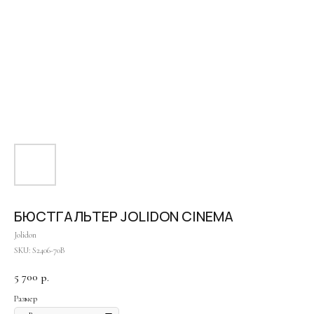
Оплата частями
БЮСТГАЛЬТЕР JOLIDON CINEMA
Jolidon
SKU:
S2406-70B
Оплатите сегодня 25% стоимости покупки картой
любого банка, остальное — тремя платежами раз
5 700
р.
в две недели.
Размер