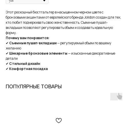
Оплата
Через
Через
Через
сегодня
2 недели
4 недели
6 недель
Этот роскошный бюстгальтер в насыщенном черном цвете с
бронзовыми акцентами от европейского бренда Jolidon создан для тех,
25%
25%
25%
25%
кто любит подчеркивать свою женственность. Съемные пушап-
вкладыши позволяют регулировать объем и создавать идеальную
форму.
Почему вам понравится:
Без комиссий и переплат
✔
Съемные пушап-вкладыши
— регулируемый объем по вашему
желанию
Как обычная оплата картой
✔
Шикарные бронзовые элементы
— изысканные декоративные
детали
✔
Стильный дизайн
Понятно
✔
Комфортная посадка
В наших студиях действует
бесплатная
услуга — консультация брафиттера.
ПОПУЛЯРНЫЕ ТОВАРЫ
ЗАПИСАТЬСЯ НА КОНСУЛЬТАЦИЮ
MY BIUSTY