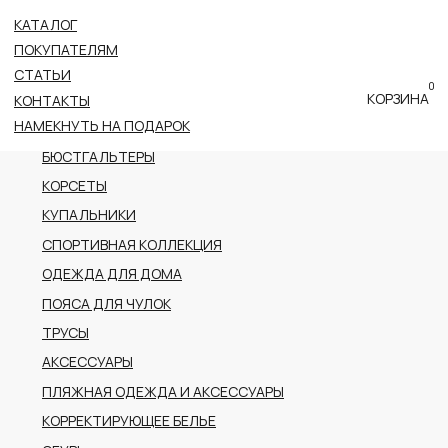
КАТАЛОГ
ВСЕ КАТЕГОРИИ
ПОКУПАТЕЛЯМ
НОВОЕ ПОСТУПЛЕНИЕ
СТАТЬИ
0
ПРЕМИАЛЬНАЯ КОЛЛЕКЦИЯ
КОРЗИНА
КОНТАКТЫ
НАМЕКНУТЬ НА ПОДАРОК
БОДИ
БЮСТГАЛЬТЕРЫ
КОРСЕТЫ
КУПАЛЬНИКИ
СПОРТИВНАЯ КОЛЛЕКЦИЯ
ОДЕЖДА ДЛЯ ДОМА
ПОЯСА ДЛЯ ЧУЛОК
ТРУСЫ
АКСЕССУАРЫ
ПЛЯЖНАЯ ОДЕЖДА И АКСЕССУАРЫ
КОРРЕКТИРУЮЩЕЕ БЕЛЬЕ
ОБУВЬ
РАСПРОДАЖА
ПОДАРОЧНЫЙ СЕРТИФИКАТ
АДРЕС
г.Казань пр-т Ибрагимова, 56
ТРК Тандем (2 этаж)