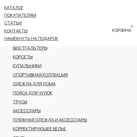
КАТАЛОГ
ВСЕ КАТЕГОРИИ
ПОКУПАТЕЛЯМ
НОВОЕ ПОСТУПЛЕНИЕ
СТАТЬИ
0
ПРЕМИАЛЬНАЯ КОЛЛЕКЦИЯ
КОРЗИНА
КОНТАКТЫ
НАМЕКНУТЬ НА ПОДАРОК
БОДИ
БЮСТГАЛЬТЕРЫ
КОРСЕТЫ
КУПАЛЬНИКИ
СПОРТИВНАЯ КОЛЛЕКЦИЯ
ОДЕЖДА ДЛЯ ДОМА
ПОЯСА ДЛЯ ЧУЛОК
ТРУСЫ
АКСЕССУАРЫ
ПЛЯЖНАЯ ОДЕЖДА И АКСЕССУАРЫ
КОРРЕКТИРУЮЩЕЕ БЕЛЬЕ
ОБУВЬ
РАСПРОДАЖА
ПОДАРОЧНЫЙ СЕРТИФИКАТ
АДРЕС
г.Казань пр-т Ибрагимова, 56
ТРК Тандем (2 этаж)