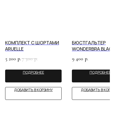
ИП САЙФУЛЛИНА А.С.
КАЗАНЬ
ИНН 890503162617
пр-т Ибрагимова, 56
ул. Н. Ершова, 62
ПОЛИТИКА КОНФИДЕНЦИАЛЬНОСТИ
ДОГОВОР ПУБЛИЧНОЙ ОФЕРТЫ
КОМПЛЕКТ С ШОРТАМИ
БЮСТГАЛЬТЕР
СОГЛАСИЕ НА ОБРАБОТКУ ПЕРСОНАЛЬНЫХ ДАННЫХ
ARUELLE
WONDERBRA BLACK
СОГЛАСИЕ НА ПОЛУЧЕНИЕ НОВОСТНОЙ И РЕКЛАМНОЙ
РАССЫЛКИ
5 200
7 300
9 400
р.
р.
р.
РАЗРАБОТКА САЙТА МАРИЯ РОМАНЕНКО
ПОДРОБНЕЕ
ПОДРОБНЕЕ
ДОБАВИТЬ В КОРЗИНУ
ДОБАВИТЬ В КОРЗ