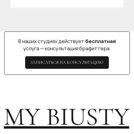
ИП САЙФУЛЛИНА А.С.
КАЗАНЬ
ИНН 890503162617
пр-т Ибрагимова, 56
ул. Н. Ершова, 62
ПОЛИТИКА КОНФИДЕНЦИАЛЬНОСТИ
ДОГОВОР ПУБЛИЧНОЙ ОФЕРТЫ
СОГЛАСИЕ НА ОБРАБОТКУ ПЕРСОНАЛЬНЫХ ДАННЫХ
СОГЛАСИЕ НА ПОЛУЧЕНИЕ НОВОСТНОЙ И РЕКЛАМНОЙ
РАССЫЛКИ
РАЗРАБОТКА САЙТА МАРИЯ РОМАНЕНКО