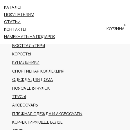
КАТАЛОГ
ВСЕ КАТЕГОРИИ
ПОКУПАТЕЛЯМ
НОВОЕ ПОСТУПЛЕНИЕ
СТАТЬИ
0
ПРЕМИАЛЬНАЯ КОЛЛЕКЦИЯ
КОРЗИНА
КОНТАКТЫ
НАМЕКНУТЬ НА ПОДАРОК
БОДИ
БЮСТГАЛЬТЕРЫ
КОРСЕТЫ
КУПАЛЬНИКИ
СПОРТИВНАЯ КОЛЛЕКЦИЯ
ОДЕЖДА ДЛЯ ДОМА
ПОЯСА ДЛЯ ЧУЛОК
ТРУСЫ
АКСЕССУАРЫ
ПЛЯЖНАЯ ОДЕЖДА И АКСЕССУАРЫ
КОРРЕКТИРУЮЩЕЕ БЕЛЬЕ
ОБУВЬ
РАСПРОДАЖА
ПОДАРОЧНЫЙ СЕРТИФИКАТ
АДРЕС
г.Казань пр-т Ибрагимова, 56
ТРК Тандем (2 этаж)